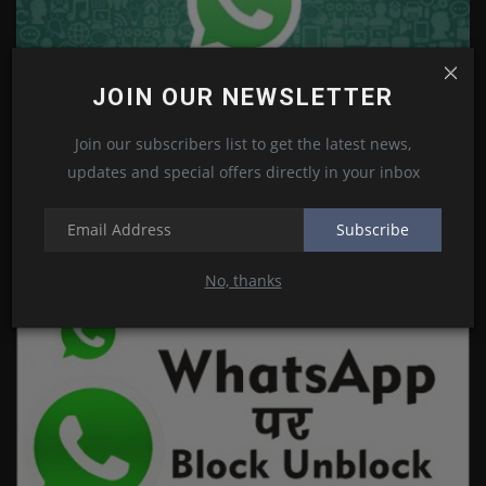
JOIN OUR NEWSLETTER
Join our subscribers list to get the latest news,
updates and special offers directly in your inbox
How to Backup and Restore Whatsapp Messages on
Subscribe
Android
Kamlesh Choudhary
Oct 13, 2020
0
654
No, thanks