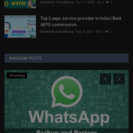
Kamlesh Choudhary
Oct 11, 2020
0
7
Top 5 aeps service provider In India | Best
AEPS commission...
Kamlesh Choudhary
May 4, 2021
0
7
RANDOM POSTS
WhatsApp