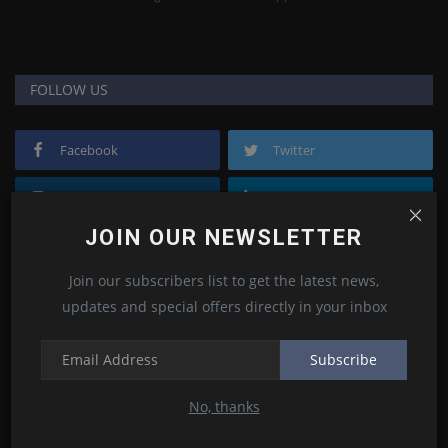
FOLLOW US
Facebook
Twitter
Instagram
Linkedin
JOIN OUR NEWSLETTER
Youtube
Join our subscribers list to get the latest news,
updates and special offers directly in your inbox
POPULAR POSTS
This Week
This Month
All Time
Subscribe
No, thanks
कंप्यूटर किसे कहते है और कंप्यूटर की विशेषताएं
Kamlesh Choudhary
Nov 3, 2020
0
29