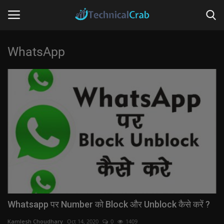
WhatsApp
Home
Technology
Banking
Tips & Tricks
Social Media
Questions
Whatsapp पर Number को Block और Unblock कैसे करें ?
Kamlesh Choudhary
Oct 14, 2020
0
1409