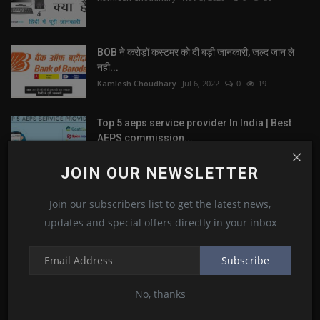
BOB ने करोड़ों कस्टमर को दी बड़ी जानकारी, जल्द जान ले
नही...
Kamlesh Choudhary
Jul 6, 2022
0
19
Top 5 aeps service provider In India | Best
AEPS commission...
Kamlesh Choudhary
May 4, 2021
0
8
JOIN OUR NEWSLETTER
Hikvision dvr configuration step by step in
Join our subscribers list to get the latest news,
hindi | configure...
updates and special offers directly in your inbox
Kamlesh Choudhary
Jul 2, 2022
0
8
Subscribe
How to Backup and Restore Whatsapp
Messages on Android
No, thanks
Kamlesh Choudhary
Oct 13, 2020
0
7