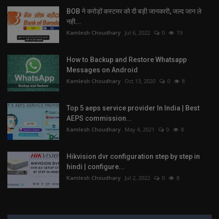
BOB ने करोड़ों कस्टमर को दी बड़ी जानकारी, जल्द जान ले
नही...
Kamlesh Choudhary
Jul 6, 2022
0
19
How to Backup and Restore Whatsapp
Messages on Android
Kamlesh Choudhary
Oct 13, 2020
0
8
Top 5 aeps service provider In India | Best
AEPS commission...
Kamlesh Choudhary
May 4, 2021
0
8
Hikvision dvr configuration step by step in
hindi | configure...
Kamlesh Choudhary
Jul 2, 2022
0
8