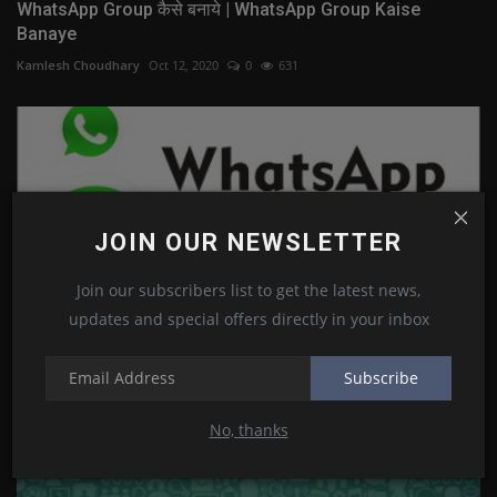
WhatsApp Group कैसे बनाये | WhatsApp Group Kaise
Banaye
Kamlesh Choudhary
Oct 12, 2020
0
631
JOIN OUR NEWSLETTER
Join our subscribers list to get the latest news,
updates and special offers directly in your inbox
Subscribe
Whatsapp पर Number को Block और Unblock कैसे करें ?
No, thanks
Kamlesh Choudhary
Oct 14, 2020
0
1411