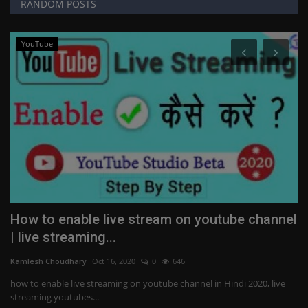
RANDOM POSTS
YouTube
How to enable live stream on youtube channel
h
| live streaming...
b
Kamlesh Choudhary
Oct 16, 2020
0
646
Ka
ी |
how to enable live streaming on youtube channel in Hindi 2020, live
Yo
streaming youtubes...
in